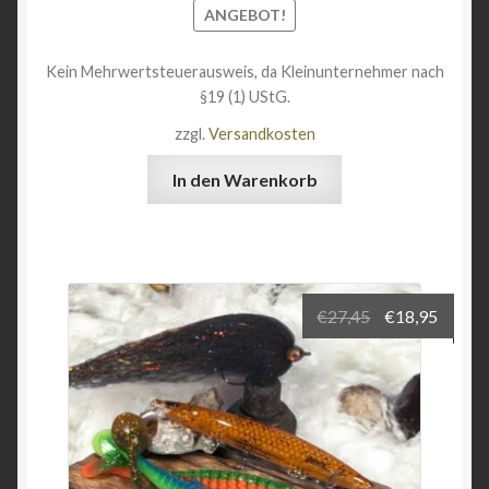
ANGEBOT!
Kein Mehrwertsteuerausweis, da Kleinunternehmer nach
§19 (1) UStG.
zzgl.
Versandkosten
In den Warenkorb
Ursprüngliche
Aktuel
€
27,45
€
18,95
Preis
Preis
war:
ist:
€27,45
€18,95