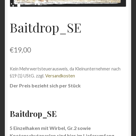
Shop
Baitdrop_SE
Versandarten
Vertrag widerrufen
€
19,00
Warenkorb
Kein Mehrwertsteuerausweis, da Kleinunternehmer nach
Widerrufsbelehrung
§19 (1) UStG.
zzgl.
Versandkosten
Der Preis bezieht sich per Stück
Zahlungsarten
Baitdrop_SE
5 Einzelhaken mit Wirbel, Gr.2 sowie
Knotenschutzperlen sind hier im Lieferumfang