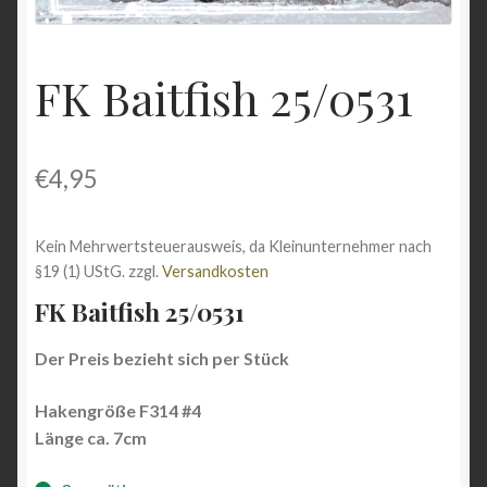
Shop
FK Baitfish 25/0531
Versandarten
Vertrag widerrufen
€
4,95
Warenkorb
Kein Mehrwertsteuerausweis, da Kleinunternehmer nach
Widerrufsbelehrung
§19 (1) UStG.
zzgl.
Versandkosten
FK Baitfish 25/0531
Zahlungsarten
Der Preis bezieht sich per Stück
Hakengröße F314 #4
Länge ca. 7cm