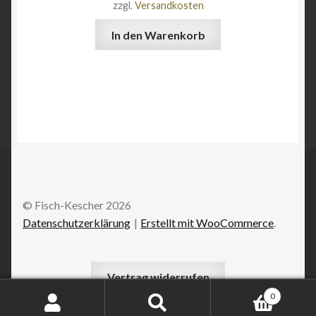
zzgl.
Versandkosten
In den Warenkorb
© Fisch-Kescher 2026
Datenschutzerklärung
Erstellt mit WooCommerce
.
Vertrag widerrufen
0
Suchen
Suchen