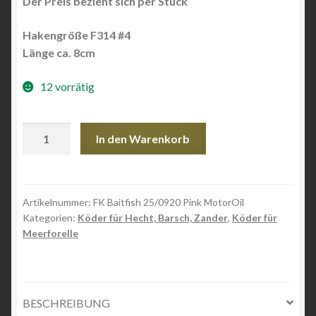
Der Preis bezieht sich per Stück
Hakengröße F314 #4
Länge ca. 8cm
12 vorrätig
FK
In den Warenkorb
Baitfish
25/0920
Pink-
MotorOil
Artikelnummer:
FK Baitfish 25/0920 Pink MotorOil
Kategorien:
Köder für Hecht, Barsch, Zander
,
Köder für
Menge
Meerforelle
BESCHREIBUNG