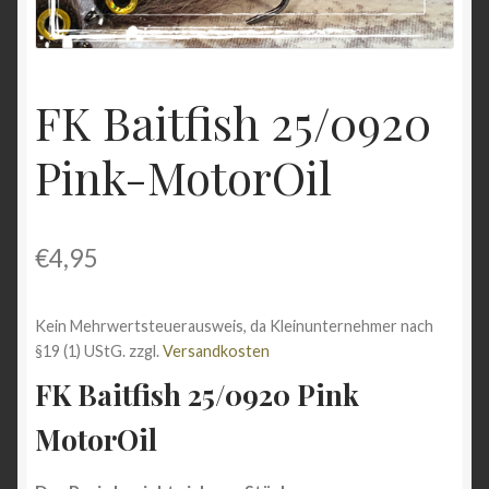
Shop
Versandarten
FK Baitfish 25/0920
Vertrag widerrufen
Pink-MotorOil
Warenkorb
Widerrufsbelehrung
€
4,95
Zahlungsarten
Kein Mehrwertsteuerausweis, da Kleinunternehmer nach
§19 (1) UStG.
zzgl.
Versandkosten
FK Baitfish 25/0920 Pink
MotorOil