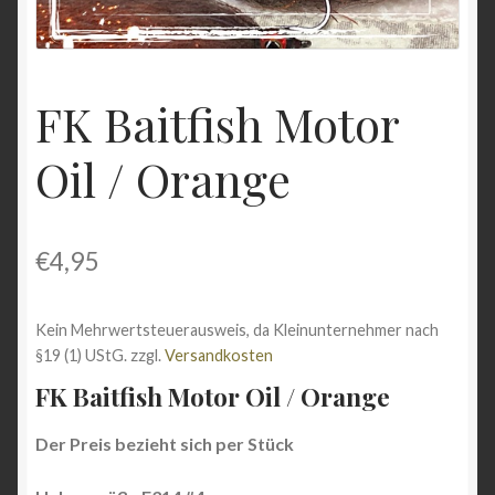
Shop
Versandarten
FK Baitfish Motor
Vertrag widerrufen
Oil / Orange
Warenkorb
Widerrufsbelehrung
€
4,95
Zahlungsarten
Kein Mehrwertsteuerausweis, da Kleinunternehmer nach
§19 (1) UStG.
zzgl.
Versandkosten
FK Baitfish Motor Oil / Orange
Der Preis bezieht sich per Stück