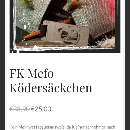
Shop
Versandarten
Vertrag widerrufen
Warenkorb
Widerrufsbelehrung
FK Mefo
Ködersäckchen
Zahlungsarten
Ursprünglicher
Aktueller
€
38,90
€
25,00
Preis
Preis
Kein Mehrwertsteuerausweis, da Kleinunternehmer nach
war:
ist: