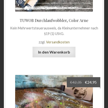
TUWOB Durchlaufwobbler, Color Arne
Kein Mehrwertsteuerausweis, da Kleinunternehmer nach
§19 (1) UStG.
zzgl.
Versandkosten
In den Warenkorb
Ursprüngliche
Aktuel
€
42,35
€
24,95
Preis
Preis
war:
ist:
€42,35
€24,95