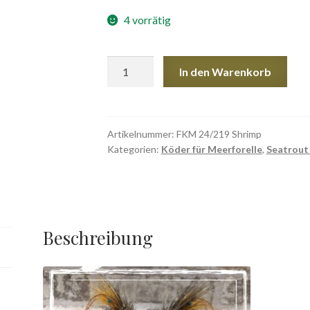
4 vorrätig
FKM
In den Warenkorb
24/219
Shrimp
Menge
Artikelnummer:
FKM 24/219 Shrimp
Kategorien:
Köder für Meerforelle
,
Seatrout 
Beschreibung