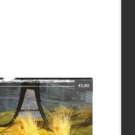
€
5,80