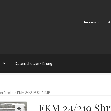
Impressum
A
Datenschutzerklärung
on Bewertungen
Impressum
Kasse
Mein Konto
Shop
Versandarten
erforelle
FKM 24/219 SHRIMP
lehrung
Zahlungsarten
FKM 24/219 Sh