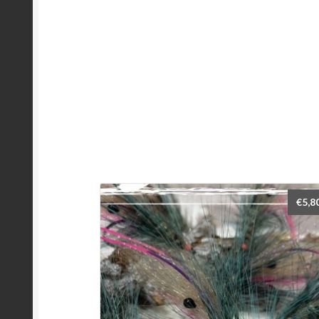
€
5,8