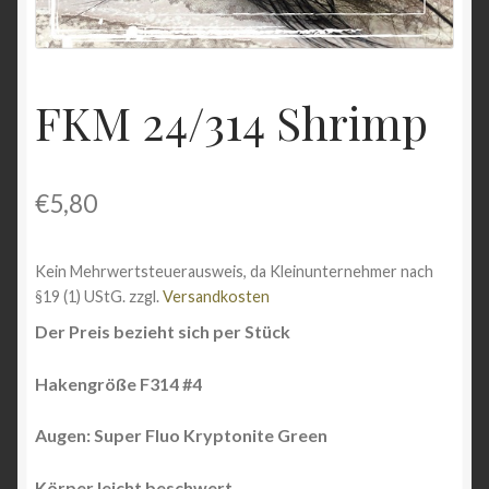
Shop
Versandarten
FKM 24/314 Shrimp
Vertrag widerrufen
Warenkorb
€
5,80
Widerrufsbelehrung
Kein Mehrwertsteuerausweis, da Kleinunternehmer nach
§19 (1) UStG.
zzgl.
Versandkosten
Zahlungsarten
Der Preis bezieht sich per Stück
Hakengröße F314 #4
Augen: Super Fluo Kryptonite Green
Körper leicht beschwert