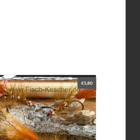
€
5,80