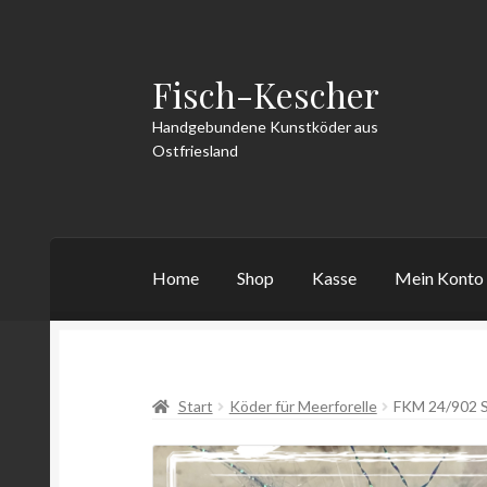
Fisch-Kescher
Zur
Zum
Navigation
Inhalt
Handgebundene Kunstköder aus
springen
springen
Ostfriesland
Home
Shop
Kasse
Mein Konto
Start
AGB
Datenschutzerklärung
Echtheit v
Start
Köder für Meerforelle
FKM 24/902 
Vertrag widerrufen
Warenkorb
Widerrufsbe