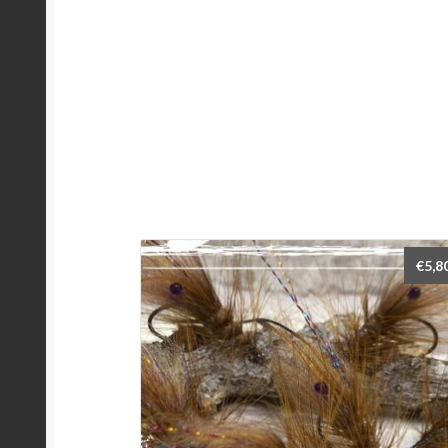
€
5,8