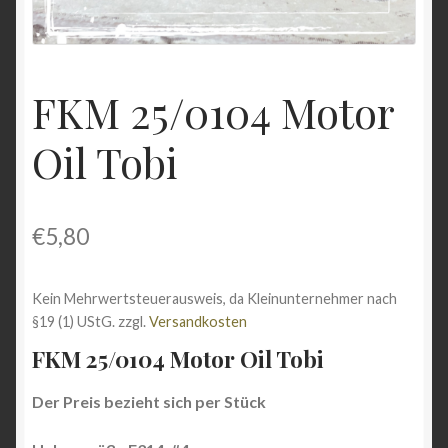
Shop
Versandarten
FKM 25/0104 Motor
Vertrag widerrufen
Oil Tobi
Warenkorb
Widerrufsbelehrung
€
5,80
Zahlungsarten
Kein Mehrwertsteuerausweis, da Kleinunternehmer nach
§19 (1) UStG.
zzgl.
Versandkosten
FKM 25/0104 Motor Oil Tobi
Der Preis bezieht sich per Stück