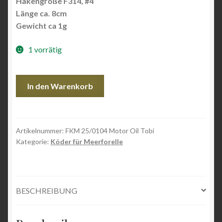
Hakengröße F314, #4
Länge ca. 8cm
Gewicht ca 1g
1 vorrätig
FKM
In den Warenkorb
25/0104
Motor
Oil
Tobi
Artikelnummer:
FKM 25/0104 Motor Oil Tobi
Kategorie:
Köder für Meerforelle
Menge
BESCHREIBUNG