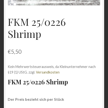
Shop
FKM 25/0226
Versandarten
Shrimp
Vertrag widerrufen
Warenkorb
€
5,50
Widerrufsbelehrung
Kein Mehrwertsteuerausweis, da Kleinunternehmer nach
Zahlungsarten
§19 (1) UStG.
zzgl.
Versandkosten
FKM 25/0226 Shrimp
Der Preis bezieht sich per Stück