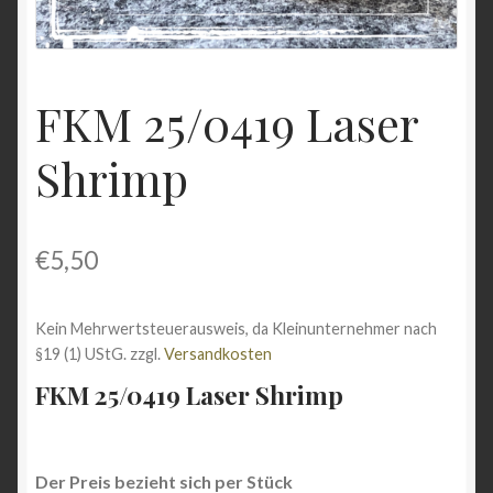
Shop
Versandarten
FKM 25/0419 Laser
Vertrag widerrufen
Shrimp
Warenkorb
Widerrufsbelehrung
€
5,50
Zahlungsarten
Kein Mehrwertsteuerausweis, da Kleinunternehmer nach
§19 (1) UStG.
zzgl.
Versandkosten
FKM 25/0419 Laser Shrimp
Der Preis bezieht sich per Stück