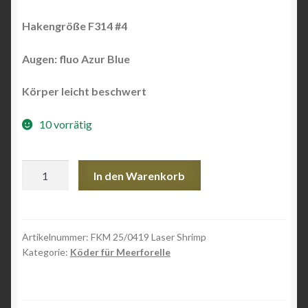
Hakengröße F314 #4
Augen: fluo Azur Blue
Körper leicht beschwert
10 vorrätig
FKM
In den Warenkorb
25/0419
Laser
Shrimp
Menge
Artikelnummer:
FKM 25/0419 Laser Shrimp
Kategorie:
Köder für Meerforelle