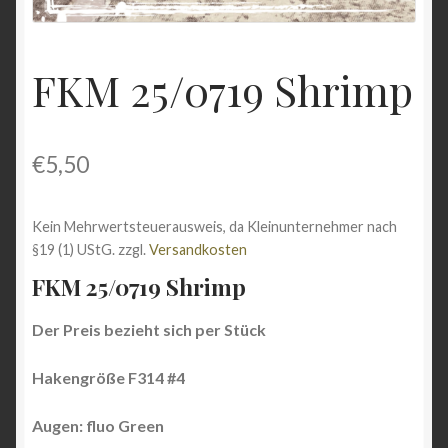
Shop
FKM 25/0719 Shrimp
Versandarten
Vertrag widerrufen
€
5,50
Warenkorb
Kein Mehrwertsteuerausweis, da Kleinunternehmer nach
Widerrufsbelehrung
§19 (1) UStG.
zzgl.
Versandkosten
FKM 25/0719 Shrimp
Zahlungsarten
Der Preis bezieht sich per Stück
Hakengröße F314 #4
Augen: fluo Green