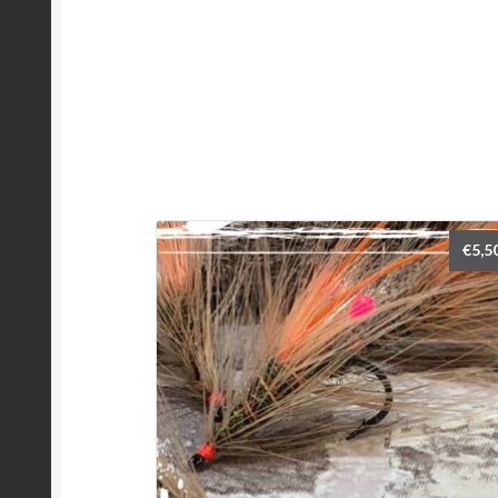
€
5,5