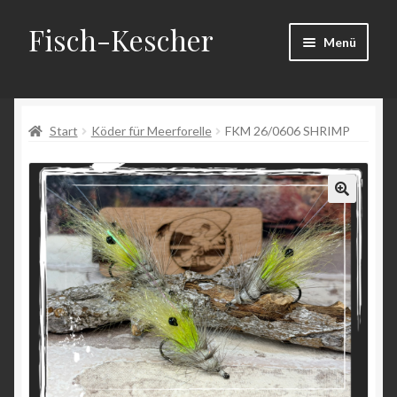
Fisch-Kescher
Zur
Zum
Menü
Navigation
Inhalt
springen
springen
Start
Start
Köder für Meerforelle
FKM 26/0606 SHRIMP
AGB
Datenschutzerklärung
Echtheit von Bewertungen
Impressum
Kasse
Mein Konto