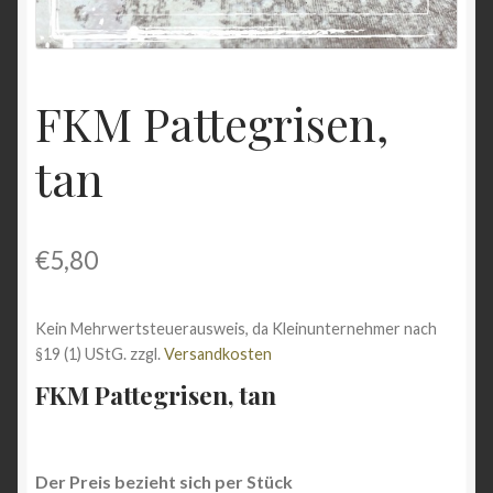
Shop
Versandarten
FKM Pattegrisen,
Vertrag widerrufen
tan
Warenkorb
Widerrufsbelehrung
€
5,80
Zahlungsarten
Kein Mehrwertsteuerausweis, da Kleinunternehmer nach
§19 (1) UStG.
zzgl.
Versandkosten
FKM Pattegrisen, tan
Der Preis bezieht sich per Stück