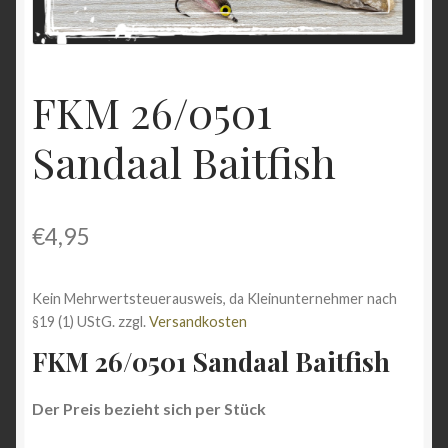
Shop
Versandarten
FKM 26/0501
Vertrag widerrufen
Sandaal Baitfish
Warenkorb
Widerrufsbelehrung
€
4,95
Zahlungsarten
Kein Mehrwertsteuerausweis, da Kleinunternehmer nach
§19 (1) UStG.
zzgl.
Versandkosten
FKM 26/0501 Sandaal Baitfish
Der Preis bezieht sich per Stück