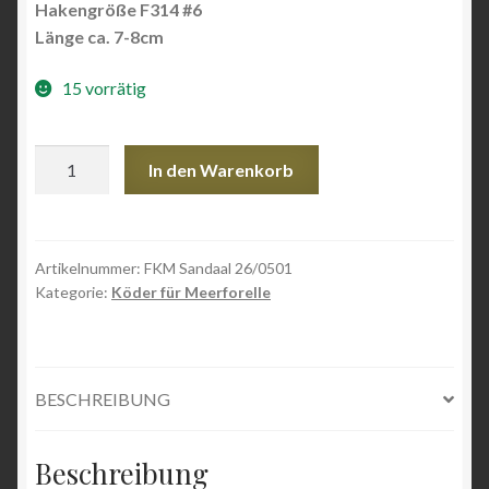
Hakengröße F314 #6
Länge ca. 7-8cm
15 vorrätig
FKM
In den Warenkorb
26/0501
Sandaal
Baitfish
Menge
Artikelnummer:
FKM Sandaal 26/0501
Kategorie:
Köder für Meerforelle
BESCHREIBUNG
Beschreibung