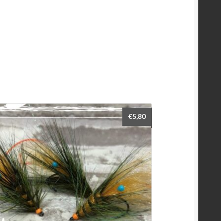
€
5,80