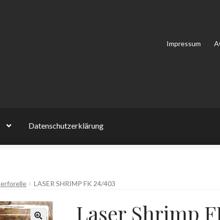
Impressum
A
Datenschutzerklärung
on Bewertungen
Impressum
Kasse
Mein Konto
Shop
Versandarten
erforelle
LASER SHRIMP FK 24/403
lehrung
Zahlungsarten
Laser Shrimp F