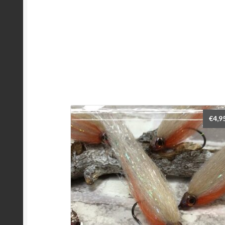
€
4,9