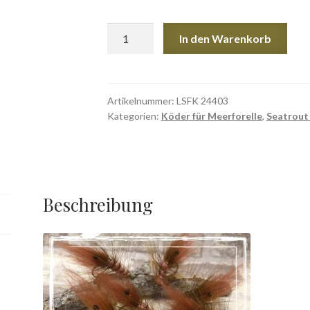
Laser
In den Warenkorb
Shrimp
FK
24/403
Menge
Artikelnummer:
LSFK 24403
Kategorien:
Köder für Meerforelle
,
Seatrout 
Beschreibung