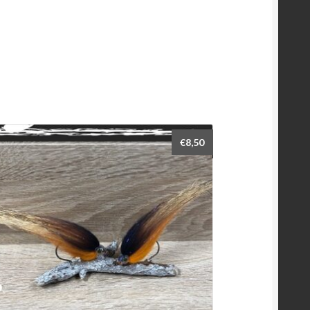
€
8,50