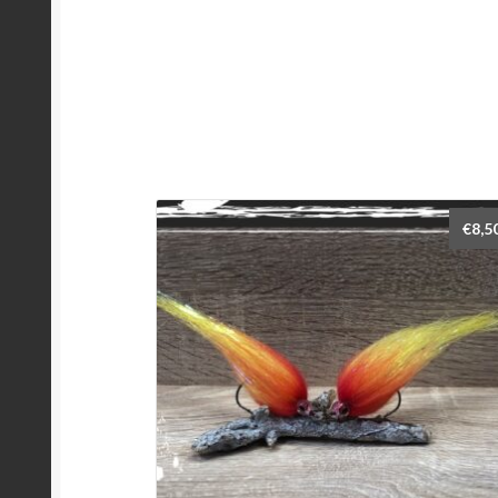
€
8,5