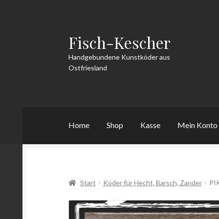
Fisch-Kescher
Zur
Zum
Navigation
Inhalt
Handgebundene Kunstköder aus
springen
springen
Ostfriesland
Home
Shop
Kasse
Mein Konto
Start
AGB
Datenschutzerklärung
Echtheit v
Start
Köder für Hecht, Barsch, Zander
PI
Vertrag widerrufen
Warenkorb
Widerrufsbe