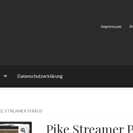
Impressum
A
Datenschutzerklärung
on Bewertungen
Impressum
Kasse
Mein Konto
Shop
Versandarten
KE STREAMER PIRÄUS
lehrung
Zahlungsarten
Pike Streamer P