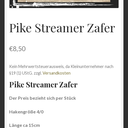
Shop
Versandarten
Pike Streamer Zafer
Vertrag widerrufen
€
8,50
Warenkorb
Widerrufsbelehrung
Kein Mehrwertsteuerausweis, da Kleinunternehmer nach
§19 (1) UStG.
zzgl.
Versandkosten
Zahlungsarten
Pike Streamer Zafer
Der Preis bezieht sich per Stück
Hakengröße 4/0
Länge ca 15cm