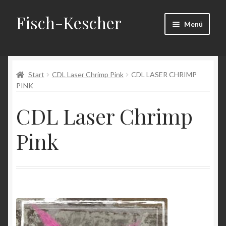
Fisch-Kescher
Zur
Zum
Menü
Navigation
Inhalt
springen
springen
Start
Start
CDL Laser Chrimp Pink
CDL LASER CHRIMP
AGB
PINK
Datenschutzerklärung
CDL Laser Chrimp
Echtheit von Bewertungen
Pink
Impressum
Kasse
Mein Konto