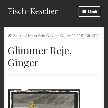
Fisch-Kescher
Zur
Zum
Menü
Navigation
Inhalt
springen
springen
Start
Start
Glimmer Reje, Ginger
GLIMMER REJE, GINGER
AGB
Glimmer Reje,
Datenschutzerklärung
Ginger
Echtheit von Bewertungen
Impressum
Kasse
Mein Konto