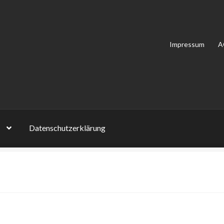
Impressum
A
Datenschutzerklärung
on Bewertungen
Impressum
Kasse
Mein Konto
Shop
Versandarten
lehrung
Zahlungsarten