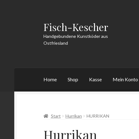
Fisch-Kescher
Zur
Zum
Navigation
Inhalt
Handgebundene Kunstköder aus
springen
springen
Ostfriesland
Home
Shop
Kasse
Mein Konto
Start
AGB
Datenschutzerklärung
Echtheit v
Start
Hurrikan
HURRIKAN
Vertrag widerrufen
Warenkorb
Widerrufsbe
Hurrikan