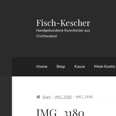
Fisch-Kescher
Zur
Zum
Navigation
Inhalt
Handgebundene Kunstköder aus
springen
springen
Ostfriesland
Home
Shop
Kasse
Mein Konto
Start
AGB
Datenschutzerklärung
Echtheit v
Start
IMG_3180
IMG_3180
Vertrag widerrufen
Warenkorb
Widerrufsbe
IMG_3180