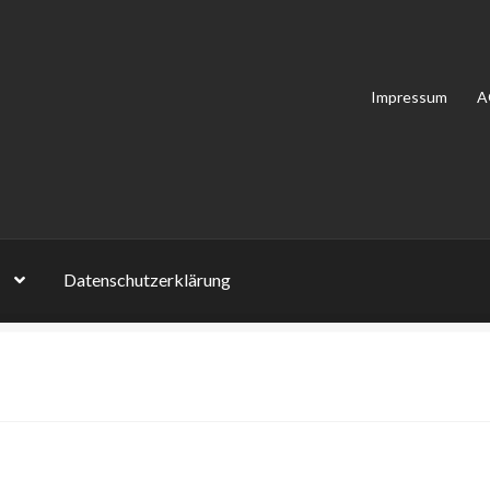
Impressum
A
Datenschutzerklärung
on Bewertungen
Impressum
Kasse
Mein Konto
Shop
Versandarten
lehrung
Zahlungsarten