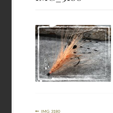
Beitragsnavigation
Vorheriger
IMG_3180