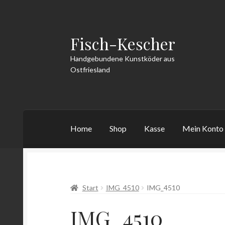
Fisch-Kescher
Zur
Zum
Navigation
Inhalt
Handgebundene Kunstköder aus
springen
springen
Ostfriesland
Home
Shop
Kasse
Mein Konto
Start
AGB
Datenschutzerklärung
Echtheit v
Start
IMG_4510
IMG_4510
Vertrag widerrufen
Warenkorb
Widerrufsbe
IMG_4510