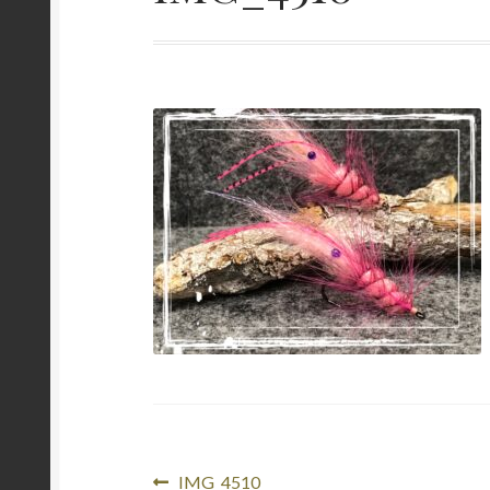
Beitragsnavigation
Vorheriger
IMG_4510