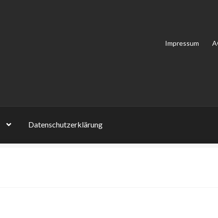
Impressum
A
Datenschutzerklärung
on Bewertungen
Impressum
Kasse
Mein Konto
Shop
Versandarten
lehrung
Zahlungsarten