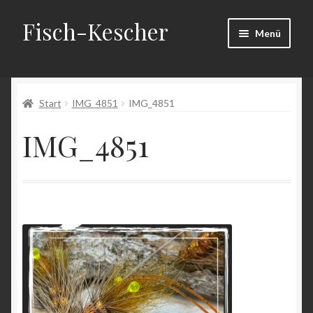
Fisch-Kescher
Zur
Zum
Menü
Navigation
Inhalt
springen
springen
Start
Start
IMG_4851
IMG_4851
AGB
IMG_4851
Datenschutzerklärung
Echtheit von Bewertungen
Impressum
Kasse
Mein Konto