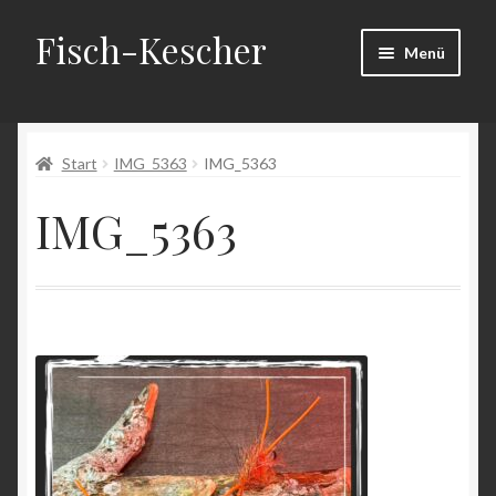
Fisch-Kescher
Zur
Zum
Menü
Navigation
Inhalt
springen
springen
Start
Start
IMG_5363
IMG_5363
AGB
IMG_5363
Datenschutzerklärung
Echtheit von Bewertungen
Impressum
Kasse
Mein Konto