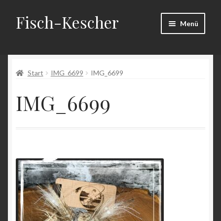
Fisch-Kescher
Zur
Zum
Menü
Navigation
Inhalt
springen
springen
Start
Start
IMG_6699
IMG_6699
AGB
IMG_6699
Datenschutzerklärung
Echtheit von Bewertungen
Impressum
Kasse
Mein Konto