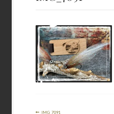
Beitragsnavigation
Vorheriger
IMG_7091