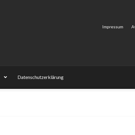
Impressum
A
Datenschutzerklärung
on Bewertungen
Impressum
Kasse
Mein Konto
Shop
Versandarten
lehrung
Zahlungsarten