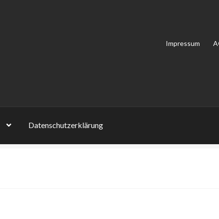
Impressum
A
Datenschutzerklärung
on Bewertungen
Impressum
Kasse
Mein Konto
Shop
Versandarten
lehrung
Zahlungsarten