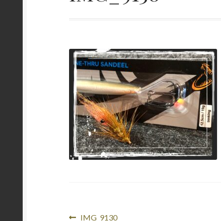
Beitragsnavigation
Vorheriger
IMG_9130