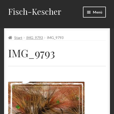
Fisch-Kescher
Zur
Zum
Menü
Navigation
Inhalt
springen
springen
Start
Start
IMG_9793
IMG_9793
AGB
IMG_9793
Datenschutzerklärung
Echtheit von Bewertungen
Impressum
Kasse
Mein Konto