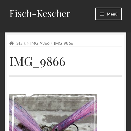
Fisch-Kescher
Zur
Zum
Menü
Navigation
Inhalt
springen
springen
Start
Start
IMG_9866
IMG_9866
AGB
IMG_9866
Datenschutzerklärung
Echtheit von Bewertungen
Impressum
Kasse
Mein Konto