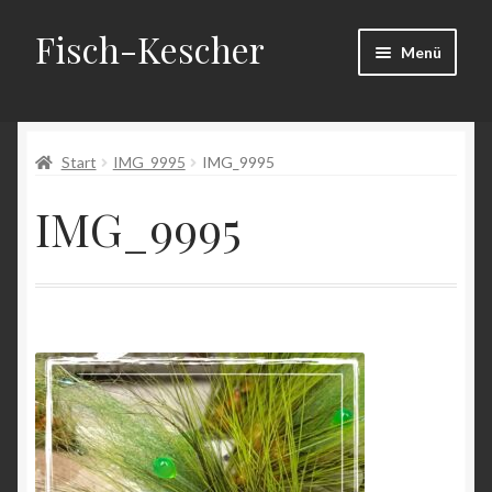
Fisch-Kescher
Zur
Zum
Menü
Navigation
Inhalt
springen
springen
Start
Start
IMG_9995
IMG_9995
AGB
IMG_9995
Datenschutzerklärung
Echtheit von Bewertungen
Impressum
Kasse
Mein Konto