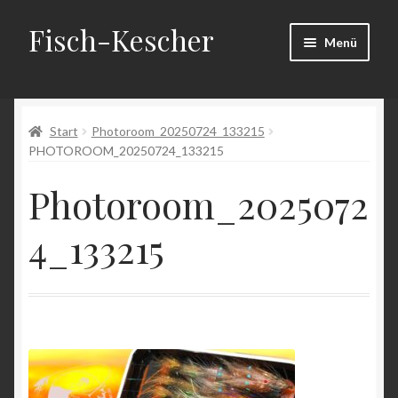
Fisch-Kescher
Zur
Zum
Menü
Navigation
Inhalt
springen
springen
Start
Start
Photoroom_20250724_133215
AGB
PHOTOROOM_20250724_133215
Datenschutzerklärung
Photoroom_2025072
Echtheit von Bewertungen
4_133215
Impressum
Kasse
Mein Konto