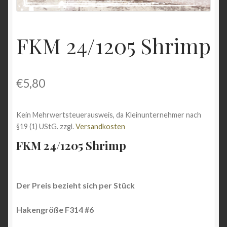
Shop
FKM 24/1205 Shrimp
Versandarten
Vertrag widerrufen
€
5,80
Warenkorb
Kein Mehrwertsteuerausweis, da Kleinunternehmer nach
Widerrufsbelehrung
§19 (1) UStG.
zzgl.
Versandkosten
FKM 24/1205 Shrimp
Zahlungsarten
Der Preis bezieht sich per Stück
Hakengröße F314 #6