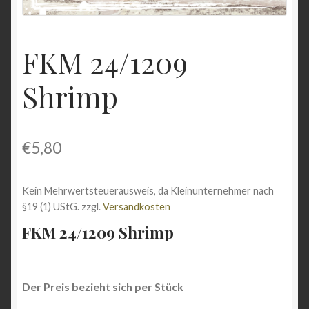
Shop
FKM 24/1209
Versandarten
Shrimp
Vertrag widerrufen
Warenkorb
€
5,80
Widerrufsbelehrung
Kein Mehrwertsteuerausweis, da Kleinunternehmer nach
Zahlungsarten
§19 (1) UStG.
zzgl.
Versandkosten
FKM 24/1209 Shrimp
Der Preis bezieht sich per Stück