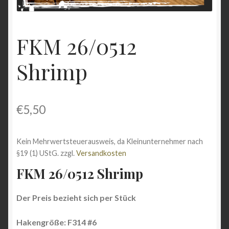
Shop
FKM 26/0512
Versandarten
Shrimp
Vertrag widerrufen
Warenkorb
€
5,50
Widerrufsbelehrung
Kein Mehrwertsteuerausweis, da Kleinunternehmer nach
Zahlungsarten
§19 (1) UStG.
zzgl.
Versandkosten
FKM 26/0512 Shrimp
Der Preis bezieht sich per Stück
Hakengröße: F314 #6