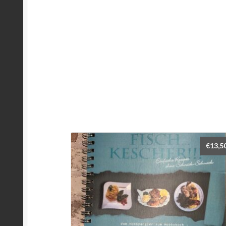
€
13,5