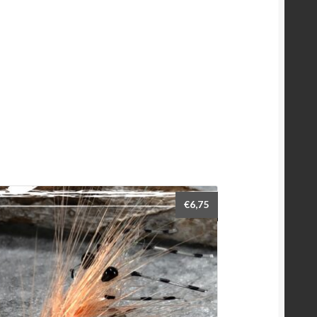
€
6,75