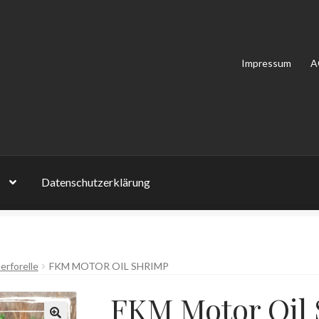
Impressum
A
Datenschutzerklärung
on Bewertungen
Impressum
Kasse
Mein Konto
Shop
Versandarten
erforelle
FKM MOTOR OIL SHRIMP
lehrung
Zahlungsarten
FKM Motor Oil