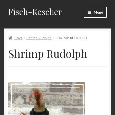
Fisch-Kescher
Zur
Zum
Menü
Navigation
Inhalt
springen
springen
Start
Start
Shrimp Rudolph
SHRIMP RUDOLPH
AGB
Shrimp Rudolph
Datenschutzerklärung
Echtheit von Bewertungen
Impressum
Kasse
Mein Konto